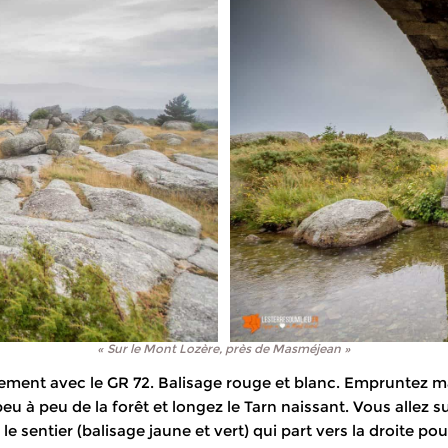
« Sur le Mont Lozère, près de Masméjean »
ment avec le GR 72. Balisage rouge et blanc. Empruntez mai
peu à peu de la forêt et longez le Tarn naissant. Vous allez 
 le sentier (balisage jaune et vert) qui part vers la droite po