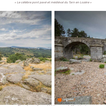
« Le célèbre pont pavé et médiéval du Tarn en Lozère »