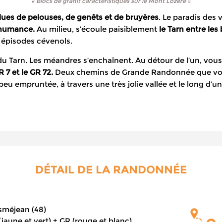
« Blocs de granit caractéristiques sur le Mont Lozère »
ues de pelouses, de genêts et de bruyères
. Le paradis des
nshumance.
Au milieu, s’écoule paisiblement
le Tarn entre les
es épisodes cévenols.
du Tarn. Les méandres s’enchaînent. Au détour de l’un, vo
GR 7 et le GR 72.
Deux chemins de Grande Randonnée que vou
peu empruntée, à travers une très jolie vallée et le long d’
DÉTAIL DE LA RANDONNÉE
méjean (48)
jaune et vert) + GR (rouge et blanc)