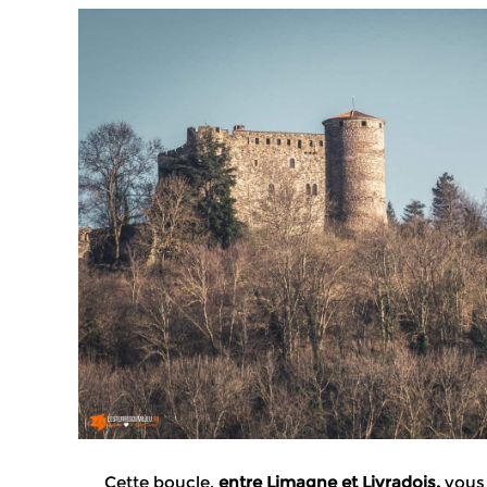
Cette boucle,
entre Limagne et Livradois,
vous 