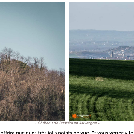
« Château de Busséol en Auvergne »
offrira quelques très jolis points de vue. Et vous verrez vit