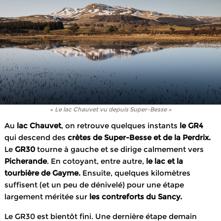
« Le lac Chauvet vu depuis Super-Besse »
Au
lac Chauvet
, on retrouve quelques instants
le GR4
qui descend des
crètes de Super-Besse et de la Perdrix.
Le
GR30
tourne à gauche et se dirige calmement vers
Picherande
. En cotoyant, entre autre,
le lac et la
tourbière de Gayme.
Ensuite, quelques kilomètres
suffisent (et un peu de dénivelé) pour une étape
largement méritée sur
les contreforts du Sancy.
Le GR30 est bientôt fini. Une dernière étape demain