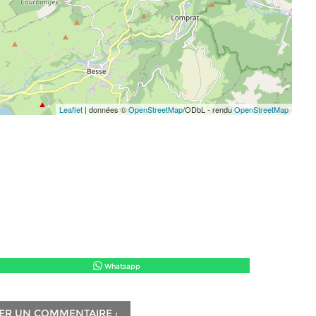
Leaflet
| données ©
OpenStreetMap
/ODbL - rendu
OpenStreetMap
Whatsapp
ER UN COMMENTAIRE :