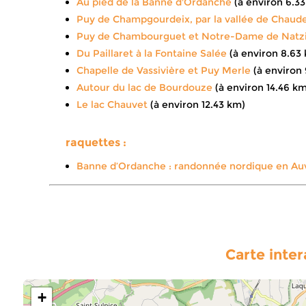
Au pied de la Banne d'Ordanche
(à environ 6.3
Puy de Champgourdeix, par la vallée de Chaud
Puy de Chambourguet et Notre-Dame de Natz
Du Paillaret à la Fontaine Salée
(à environ 8.63
Chapelle de Vassivière et Puy Merle
(à environ
Autour du lac de Bourdouze
(à environ 14.46 km
Le lac Chauvet
(à environ 12.43 km)
raquettes :
Banne d’Ordanche : randonnée nordique en A
Carte inte
+