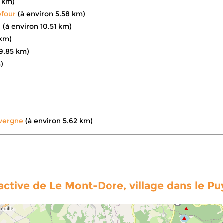
3 km)
efour
(à environ 5.58 km)
i
(à environ 10.51 km)
 km)
 9.85 km)
)
uvergne
(à environ 5.62 km)
ractive de Le Mont-Dore, village dans le 