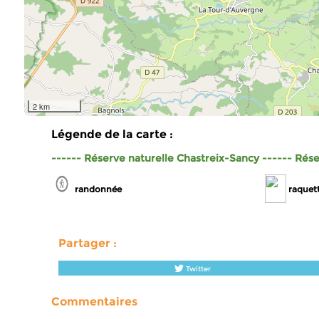
2 km
Légende de la carte :
------ Réserve naturelle Chastreix-Sancy
------ Rése
randonnée
raquet
Partager :
Twitter
Commentaires