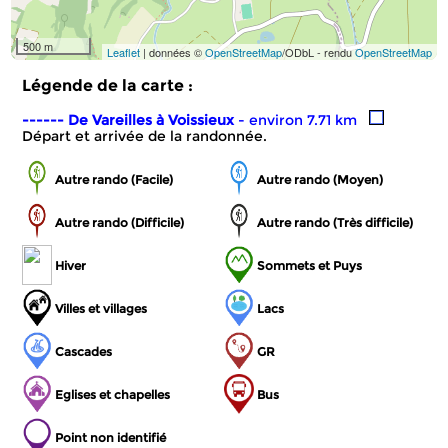
500 m
Leaflet
| données ©
OpenStreetMap
/ODbL - rendu
OpenStreetMap
Légende de la carte :
------ De Vareilles à Voissieux
- environ 7.71 km
Départ et arrivée de la randonnée.
Autre rando (Facile)
Autre rando (Moyen)
Autre rando (Difficile)
Autre rando (Très difficile)
Hiver
Sommets et Puys
Villes et villages
Lacs
Cascades
GR
Eglises et chapelles
Bus
Point non identifié